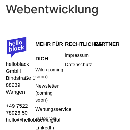
Webentwicklung
MEHR FÜR
RECHTLICHES
PARTNER
Impressum
DICH
helloblack
Datenschutz
Wiki (coming
GmbH
soon)
Bindstraße 1
88239
Newsletter
Wangen
(coming
soon)
+49 7522
Wartungsservice
78926 50
Instagram
hello@helloblack.digital
LinkedIn