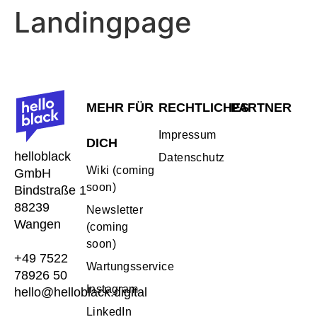
Landingpage
MEHR FÜR
RECHTLICHES
PARTNER
Impressum
DICH
helloblack
Datenschutz
Wiki (coming
GmbH
soon)
Bindstraße 1
88239
Newsletter
Wangen
(coming
soon)
+49 7522
Wartungsservice
78926 50
Instagram
hello@helloblack.digital
LinkedIn