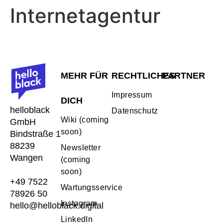
Internetagentur
MEHR FÜR
RECHTLICHES
PARTNER
Impressum
DICH
helloblack
Datenschutz
Wiki (coming
GmbH
soon)
Bindstraße 1
88239
Newsletter
Wangen
(coming
soon)
+49 7522
Wartungsservice
78926 50
Instagram
hello@helloblack.digital
LinkedIn