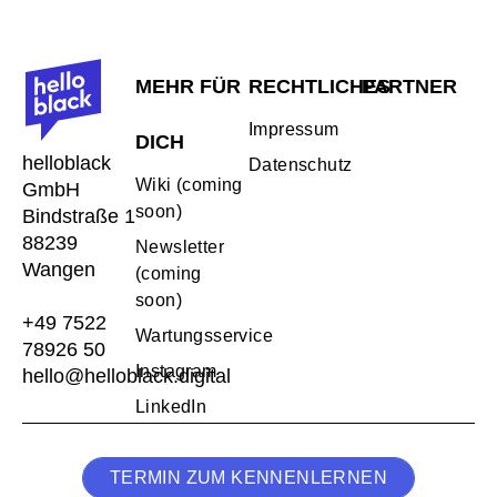
MEHR FÜR
RECHTLICHES
PARTNER
Impressum
DICH
helloblack
Datenschutz
Wiki (coming
GmbH
soon)
Bindstraße 1
88239
Newsletter
Wangen
(coming
soon)
+49 7522
Wartungsservice
78926 50
Instagram
hello@helloblack.digital
LinkedIn
TERMIN ZUM KENNENLERNEN